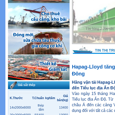
Tàu hàng 630 Tấn đ
TIN THỊ T
Hapag-Lloyd tăng
Đông
Hãng vận tải Hapag-Ll
Giá sắt thép
đến Tiểu lục địa Ấn Đ
Vào ngày 15 tháng Ha
Giá
K.Thước
T.Chuẩn
kg/tấm
Tiểu lục địa Ấn Độ. Từ
bán(kg)
châu Á đến các cảng 
thép
14x2000x6000
13400
tấm
dụng đối với tất cả các