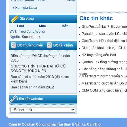
20x2000x6000
SS400
13050
Xem giá tất cả
Các tin khác
Giá vàng
Loại
Mua
Bán
SingPost bắt tay 7-Eleven m
ĐVT: Triệu đồng/lượng
Panalpina: sáu tuyến LCL ch
Nguồn:
Sacombank
CaroTrans triển khai dịch vụ
BC thường niên
BC tài chính
DHL triển khai dịch vụ LCL It
NZ bay thẳng đến Bali
Biên bản họp ĐHCĐ thường niên năm
2015
QantasLink tăng cường mạng
CHƯƠNG TRÌNH HỌP ĐẠI HỘI CỔ
Các hãng hàng không châu Á
ĐÔNG THƯỜNG NIÊN
giảm
Maersk tạm ngừng tuyến ME
Báo cáo tài chính năm 2013 (đã được
kiểm tóan)
Maersk tăng cước từ Ấn Độ đ
Báo cáo tài chính năm 2012
CMA CGM tăng cước tuyến ch
Liên kết website
Công ty Cổ phần Công nghiệp Tàu thủy & Vận tải Cần Thơ