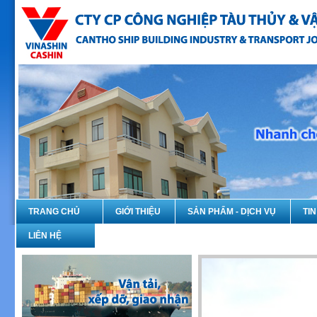
TRANG CHỦ
GIỚI THIỆU
SẢN PHẨM - DỊCH VỤ
TI
LIÊN HỆ