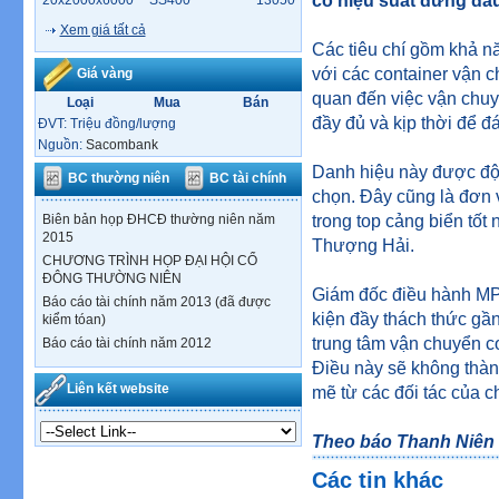
có hiệu suất đứng đầu 
20x2000x6000
SS400
13050
Xem giá tất cả
Các tiêu chí gồm khả n
với các container vận 
Giá vàng
quan đến việc vận chuy
Loại
Mua
Bán
đầy đủ và kịp thời để đ
ĐVT: Triệu đồng/lượng
Nguồn:
Sacombank
Danh hiệu này được độc
BC thường niên
BC tài chính
chọn. Đây cũng là đơn v
Biên bản họp ĐHCĐ thường niên năm
trong top cảng biển tố
2015
Thượng Hải.
CHƯƠNG TRÌNH HỌP ĐẠI HỘI CỔ
ĐÔNG THƯỜNG NIÊN
Giám đốc điều hành MP
Báo cáo tài chính năm 2013 (đã được
kiện đầy thách thức gần 
kiểm tóan)
trung tâm vận chuyển co
Báo cáo tài chính năm 2012
Điều này sẽ không thàn
Liên kết website
mẽ từ các đối tác của ch
Theo báo Thanh Niên 
Các tin khác