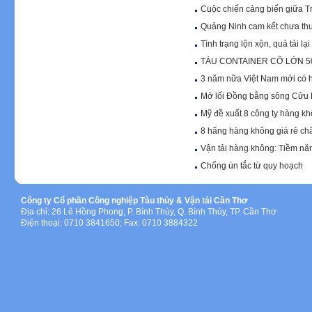
Cuộc chiến cảng biển giữa T
Quảng Ninh cam kết chưa thu
Tình trạng lộn xộn, quả tải l
TÀU CONTAINER CỠ LỚN 5
3 năm nữa Việt Nam mới có 
Mở lối Đồng bằng sông Cửu L
Mỹ đề xuất 8 công ty hàng k
8 hãng hàng không giá rẻ châu
Vận tải hàng không: Tiềm nă
Chống ùn tắc từ quy hoạch
Công ty Cổ phần Công nghiệp Tàu thủy & Vận tải Cần Thơ
Địa chỉ: 26 Lê Hồng Phong, P. Bình Thủy, Q. Bình Thủy, TP. Cần Thơ
Điện thoại: 0710 3841650; Fax: 0710 3884322