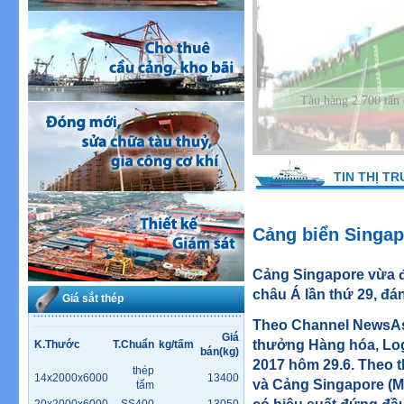
Tàu hàng 630 Tấn đ
TIN THỊ T
Cảng biển Singapo
Cảng Singapore vừa đ
châu Á lần thứ 29, đ
Giá sắt thép
Theo Channel NewsAsia
Giá
thưởng Hàng hóa, Log
K.Thước
T.Chuẩn
kg/tấm
bán(kg)
2017 hôm 29.6. Theo 
thép
14x2000x6000
13400
và Cảng Singapore (M
tấm