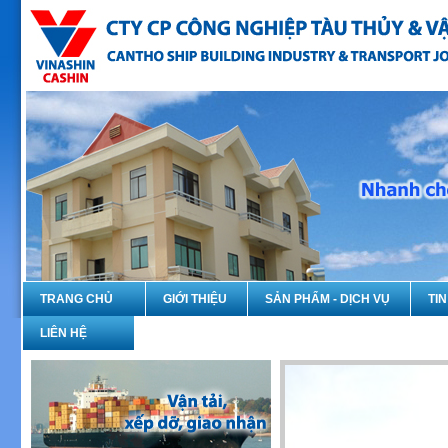
TRANG CHỦ
GIỚI THIỆU
SẢN PHẨM - DỊCH VỤ
TI
LIÊN HỆ